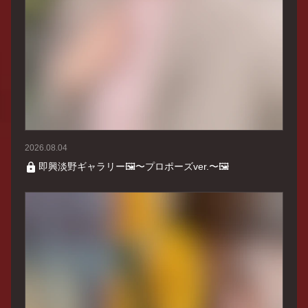
2026.08.04
即興淡野ギャラリー🖼〜プロポーズver.〜🖼