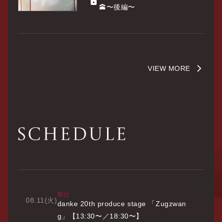
🕋〜後編〜
VIEW MORE
舞台
08.11
(火)
danke 20th produce stage 「Zugzwan
g」【13:30〜／18:30〜】